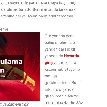
 oyunu sayesinde para kazanmaya başlamıştır.
rda olmak tüm dertlerini arkanda bırakmak
sitesine gel ve üyelik işlemlerini tamamla.
eleme
Öte yandan canlı
bahis sitelerine bir
yandan çalışıp bir
yandan da
Hovarda
giriş
yaparak para
kazanmak isteyenler
olduğu
görülmektedir. Bu tür
sitelere dışarıdan
girebilmenin tek yolu
mobil cihazlardır. Söz
i ve Zamanı Yok