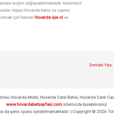
k siteye erişim sağlayabilmektedir. Kesintisiz
onuslar. Hepsi Hovarda bahis ve casino
k olmak için hemen
Hovarda üye ol
ve
Sonraki Yazı
dresi, Hovarda Mobil, Hovarda Canlı Bahis, Hovarda Canlı Casi
www.hovardabetsayfasi.com
sitemizde bulabilirsiniz.
ya da şans oyunu oynatılmamaktadır. | Copyright © 2026 Tüm