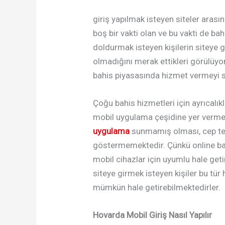
giriş yapılmak isteyen siteler arası
boş bir vakti olan ve bu vakti de 
doldurmak isteyen kişilerin siteye
olmadığını merak ettikleri görülüyor.
bahis piyasasında hizmet vermeyi 
Çoğu bahis hizmetleri için ayrıcalıkl
mobil uygulama çeşidine yer verme
uygulama
sunmamış olması, cep tel
göstermemektedir. Çünkü online bahi
mobil cihazlar için uyumlu hale geti
siteye girmek isteyen kişiler bu tür
mümkün hale getirebilmektedirler.
Hovarda Mobil Giriş Nasıl Yapılır