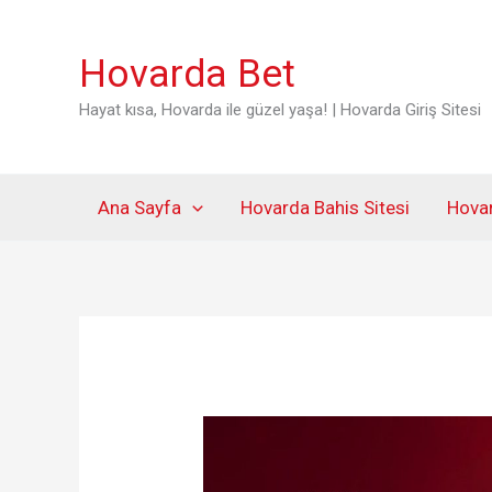
İçeriğe
atla
Hovarda Bet
Hayat kısa, Hovarda ile güzel yaşa! | Hovarda Giriş Sitesi
Ana Sayfa
Hovarda Bahis Sitesi
Hovar