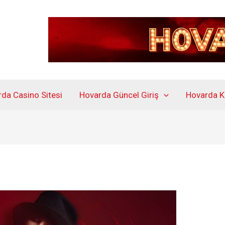
da Casino Sitesi
Hovarda Güncel Giriş
Hovarda Ka