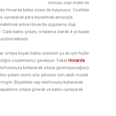
konusu olan mobil ile
nda Hovarda bahis sitesi de bulunuyor. Özellikle
bahis oynayarak para kazanmak amacıyla
 girebilmek adına Hovarda uygulama olup
 Canlı bahis şirketi, ortalama olarak 4 yıl kadar
sürdürmektedir.
ar ortaya koyan bahis sitesinin şu an için hiçbir
diğini söylememiz gerekiyor. Fakat
Hovarda
efonunuzu kullanarak siteye giremeyeceğinizi
s şirketi resmi site adresini tüm akıllı model
rmiştir. Böylelikle cep telefonunu kullanarak
 hayallerini siteye girerek ve bahis oynayarak