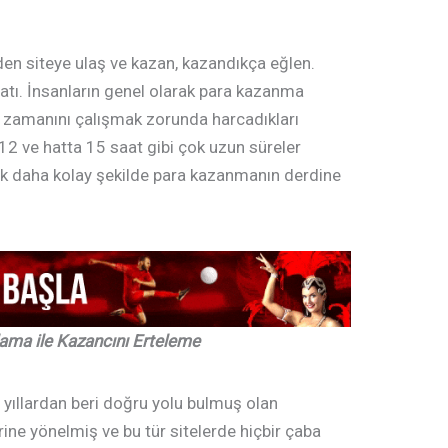
den siteye ulaş ve kazan, kazandıkça eğlen.
atı. İnsanların genel olarak para kazanma
u zamanını çalışmak zorunda harcadıkları
12 ve hatta 15 saat gibi çok uzun süreler
tık daha kolay şekilde para kazanmanın derdine
ma ile Kazancını Erteleme
ıllardan beri doğru yolu bulmuş olan
lerine yönelmiş ve bu tür sitelerde hiçbir çaba