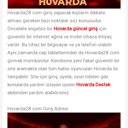
Hovarda28.com giriş yapacak kişilerin dikkate
alması gereken bazı noktalar söz konusudur.
Öncelikle engelsiz bir
Hovarda güncel giriş
için
güvenilir bir internet ağına ve mobil cihaza ihtiyaç
vardır. Bu cihaz bir bilgisayar ve ya telefon olabilir.
Aynı zamanda cep tabletlerinden de Hovarda28.com
girmek mümkündür. Kendisine yeni fakat güvenilir bir
site aramakta olan tüm bahis oyuncuları Hovarda ile
tanışabilir. Site için giriş, üyelik, oyun lobileri gibi
konularda yardım isteyen üyeler
Hovarda Destek
ekibinden yardım alabilirsiniz.
Hovarda28.com Giriş Adresi