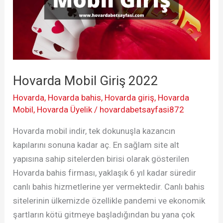
Hovarda Mobil Giriş 2022
Hovarda
,
Hovarda bahis
,
Hovarda giriş
,
Hovarda
Mobil
,
Hovarda Üyelik
/
hovardabetsayfasi872
Hovarda mobil indir, tek dokunuşla kazancın
kapılarını sonuna kadar aç. En sağlam site alt
yapısına sahip sitelerden birisi olarak gösterilen
Hovarda bahis firması, yaklaşık 6 yıl kadar süredir
canlı bahis hizmetlerine yer vermektedir. Canlı bahis
sitelerinin ülkemizde özellikle pandemi ve ekonomik
şartların kötü gitmeye başladığından bu yana çok