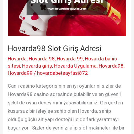
Hovarda98 Slot Giriş Adresi
Hovarda
,
Hovarda 98
,
Hovarda 99
,
Hovarda bahis
sitesi
,
Hovarda giriş
,
Hovarda Uygulama
,
Hovarda98
,
Hovarda99
/
hovardabetsayfasi872
Canlı casino kategorisinin en iyi oyunlarını sizler de
Hovarda98 casino adresinde bulabilir ve en güvenli
şekil de oyun deneyimini yaşayabilirsiniz. Gerçekten
kusursuz bir işleyişe sahip olan Hovarda, sahip
olduğu güçlü alt yapı desteği ile de fark yaratmayı
başarıyor. Sizler de yerinizi alıp slot makineleri ile bir