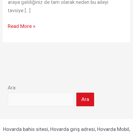
araya geldiğiniz de tam olarak neden bu aileyi
tavsiye […]
Hovarda98
Read More »
Slot
Giriş
Adresi
Ara
Ara
Hovarda bahis sitesi, Hovarda giriş adresi, Hovarda Mobil,