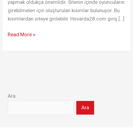
yapmak oldukça önemlidir. Sitenin içinde oyuncuların
girebilmeleri için oluşturulan kısımlar bulunuyor. Bu
kısımlardan siteye girilebilir. Hovarda28.com giriş […]
Hovarda28.com
Read More »
Güncel
Giriş
Ara
Ara