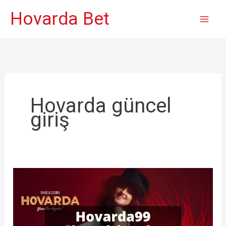
İçeriğe
Hovarda Bet
atla
Hovarda güncel
giriş