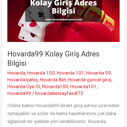
Hovarda99 Kolay Giriş Adres
Bilgisi
Hovarda
,
Hovarda 100
,
Hovarda 101
,
Hovarda 99
,
Hovarda bahis
,
Hovarda Bet
,
Hovarda güncel giriş
,
Hovarda Üye Ol
,
Hovarda100
,
Hovarda101
,
Hovarda99
/
hovardabetsayfasi872
Online bahisi Hovarda99 direkt giriş adresi üzerinden
oynayabilir ve sizler de bahis hayatlarınıza çok daha
eğlenceli bir şekilde yön verebilirsiniz. Hovarda,