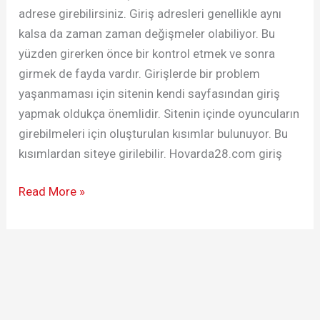
adrese girebilirsiniz. Giriş adresleri genellikle aynı
kalsa da zaman zaman değişmeler olabiliyor. Bu
yüzden girerken önce bir kontrol etmek ve sonra
girmek de fayda vardır. Girişlerde bir problem
yaşanmaması için sitenin kendi sayfasından giriş
yapmak oldukça önemlidir. Sitenin içinde oyuncuların
girebilmeleri için oluşturulan kısımlar bulunuyor. Bu
kısımlardan siteye girilebilir. Hovarda28.com giriş
Hovarda28.com
Read More »
Güncel
Giriş