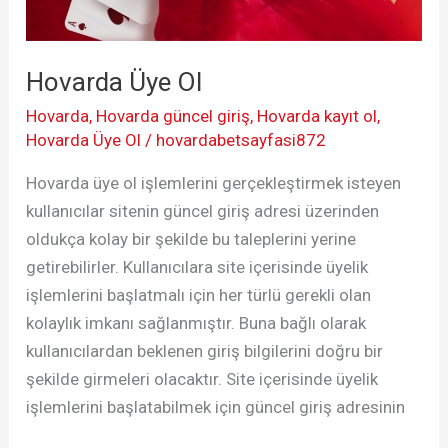
Hovarda Üye Ol
Hovarda
,
Hovarda güncel giriş
,
Hovarda kayıt ol
,
Hovarda Üye Ol
/
hovardabetsayfasi872
Hovarda üye ol işlemlerini gerçekleştirmek isteyen
kullanıcılar sitenin güncel giriş adresi üzerinden
oldukça kolay bir şekilde bu taleplerini yerine
getirebilirler. Kullanıcılara site içerisinde üyelik
işlemlerini başlatmalı için her türlü gerekli olan
kolaylık imkanı sağlanmıştır. Buna bağlı olarak
kullanıcılardan beklenen giriş bilgilerini doğru bir
şekilde girmeleri olacaktır. Site içerisinde üyelik
işlemlerini başlatabilmek için güncel giriş adresinin