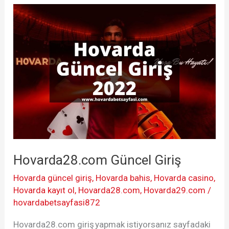
Hovarda28.com Güncel Giriş
Hovarda güncel giriş
,
Hovarda bahis
,
Hovarda casino
,
Hovarda kayıt ol
,
Hovarda28.com
,
Hovarda29.com
/
hovardabetsayfasi872
Hovarda28.com giriş yapmak istiyorsanız sayfadaki