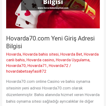
Hovarda70.com Yeni Giriş Adresi
Bilgisi
Hovarda
,
Hovarda bahis sitesi
,
Hovarda Bet
,
Hovarda
canlı bahis
,
Hovarda casino
,
Hovarda Uygulama
,
Hovarda70
,
Hovarda71
,
Hovarda72
/
hovardabetsayfasi872
Hovarda70.com online Casino ve bahis oynama
sitesinin yeni adresi Hovarda70.com olarak
düzenlenmiştir. Bahis alanında hizmet veren Hovarda
bahis oynama sitesi sağladığı ayrıcalıklar ile diğer