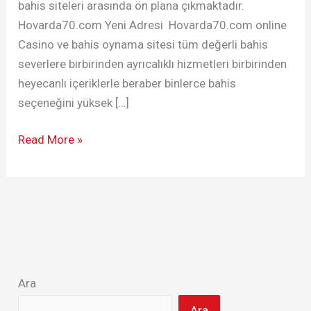
bahis siteleri arasında ön plana çıkmaktadır.
Hovarda70.com Yeni Adresi Hovarda70.com online
Casino ve bahis oynama sitesi tüm değerli bahis
severlere birbirinden ayrıcalıklı hizmetleri birbirinden
heyecanlı içeriklerle beraber binlerce bahis
seçeneğini yüksek […]
Hovarda70.com
Read More »
Yeni
Giriş
Adresi
Bilgisi
Ara
Ara