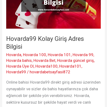
Hovarda99 Kolay Giriş Adres
Bilgisi
Hovarda
,
Hovarda 100
,
Hovarda 101
,
Hovarda 99
,
Hovarda bahis
,
Hovarda Bet
,
Hovarda güncel giriş
,
Hovarda Üye Ol
,
Hovarda100
,
Hovarda101
,
Hovarda99
/
hovardabetsayfasi872
Online bahisi Hovarda99 direkt giriş adresi üzerinden
oynayabilir ve sizler de bahis hayatlarınıza çok daha
eğlenceli bir şekilde yön verebilirsiniz. Hovarda,
sektöre kusursuz bir şekilde hayat verdi ve canlı