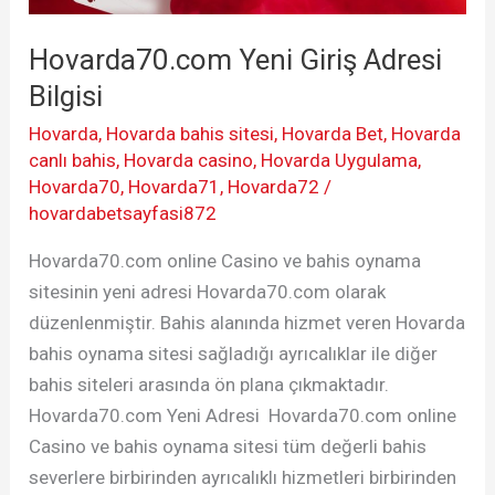
Hovarda70.com Yeni Giriş Adresi
Bilgisi
Hovarda
,
Hovarda bahis sitesi
,
Hovarda Bet
,
Hovarda
canlı bahis
,
Hovarda casino
,
Hovarda Uygulama
,
Hovarda70
,
Hovarda71
,
Hovarda72
/
hovardabetsayfasi872
Hovarda70.com online Casino ve bahis oynama
sitesinin yeni adresi Hovarda70.com olarak
düzenlenmiştir. Bahis alanında hizmet veren Hovarda
bahis oynama sitesi sağladığı ayrıcalıklar ile diğer
bahis siteleri arasında ön plana çıkmaktadır.
Hovarda70.com Yeni Adresi Hovarda70.com online
Casino ve bahis oynama sitesi tüm değerli bahis
severlere birbirinden ayrıcalıklı hizmetleri birbirinden